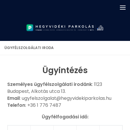
Skip to content
ÜGYFÉLSZOLGÁLATI IRODA
Ügyintézés
Személyes ügyfélszolgálati irodánk
: 1123
Budapest, Alkotás utca 13.
Email
: ugyfelszolgalat@hegyvidekiparkolas.hu
Telefon
: +36 1 776 7487
Ügyfélfogadási idő: