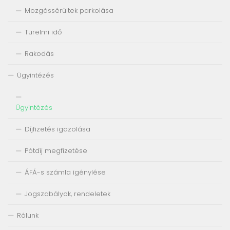
Mozgássérültek parkolása
Türelmi idő
Rakodás
Ügyintézés
Ügyintézés
Díjfizetés igazolása
Pótdíj megfizetése
ÁFÁ-s számla igénylése
Jogszabályok, rendeletek
Rólunk