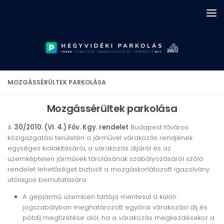
Skip to content
MOZGÁSSÉRÜLTEK PARKOLÁSA
Mozgássérültek parkolása
A
30/2010. (VI. 4.) Főv. Kgy. rendelet
Budapest főváros
közigazgatási területén a járművel várakozás rendjének
egységes kialakításáról, a várakozás díjáról és az
üzemképtelen járművek tárolásának szabályozásáról szóló
rendelet lehetőséget biztosít a mozgáskorlátozott igazolvány
utólagos bemutatására.
A gépjármű üzemben tartója mentesül a külön
jogszabályban meghatározott egyórai várakozási díj és
pótdíj megfizetése alól, ha a várakozás megkezdésekor a