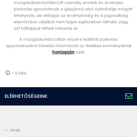
mozgásában korlátozott személy eredeti és érvényes
parkolási igazolványát a gépjármű első szélvédője mögött
elhelyezte, de előlapja az érvényesség és a jogosultság
ellenőrzése céljából nem teljes egészében látható, vagy
azt hátlappal felfelé helyezte el.
A mozgáskorlátozottak részére kiállított parkolási
igazolványokról bővebb információt az illetékes kormányablak
honlapján
talál.
•
3 089
ELÉRHETŐSÉGEINK
Hírek