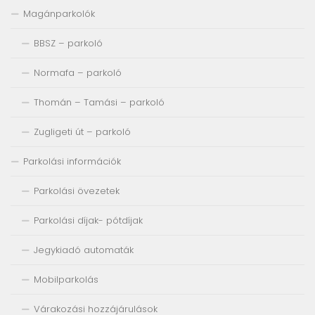
Magánparkolók
BBSZ – parkoló
Normafa – parkoló
Thomán – Tamási – parkoló
Zugligeti út – parkoló
Parkolási információk
Parkolási övezetek
Parkolási díjak- pótdíjak
Jegykiadó automaták
Mobilparkolás
Várakozási hozzájárulások