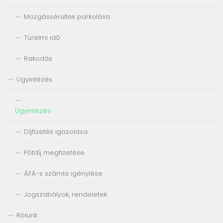
Mozgássérültek parkolása
Türelmi idő
Rakodás
Ügyintézés
Ügyintézés
Díjfizetés igazolása
Pótdíj megfizetése
ÁFÁ-s számla igénylése
Jogszabályok, rendeletek
Rólunk