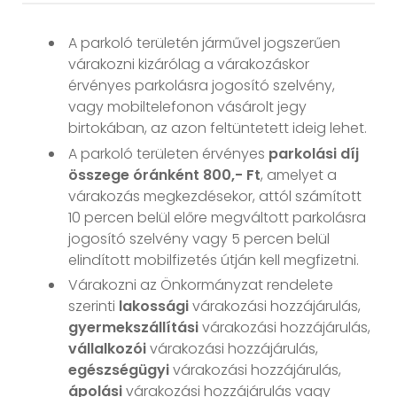
A parkoló területén járművel jogszerűen
várakozni kizárólag a várakozáskor
érvényes parkolásra jogosító szelvény,
vagy mobiltelefonon vásárolt jegy
birtokában, az azon feltüntetett ideig lehet.
A parkoló területen érvényes
parkolási díj
összege óránként 800,- Ft
, amelyet a
várakozás megkezdésekor, attól számított
10 percen belül előre megváltott parkolásra
jogosító szelvény vagy 5 percen belül
elindított mobilfizetés útján kell megfizetni.
Várakozni az Önkormányzat rendelete
szerinti
lakossági
várakozási hozzájárulás,
gyermekszállítási
várakozási hozzájárulás,
vállalkozói
várakozási hozzájárulás,
egészségügyi
várakozási hozzájárulás,
ápolási
várakozási hozzájárulás vagy