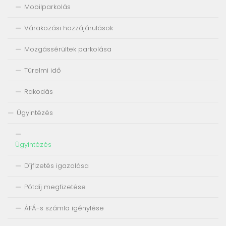
Mobilparkolás
Várakozási hozzájárulások
Mozgássérültek parkolása
Türelmi idő
Rakodás
Ügyintézés
Ügyintézés
Díjfizetés igazolása
Pótdíj megfizetése
ÁFÁ-s számla igénylése