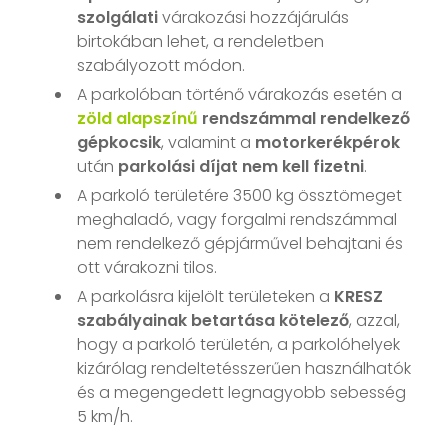
szolgálati
várakozási hozzájárulás
birtokában lehet, a rendeletben
szabályozott módon.
A parkolóban történő várakozás esetén a
zöld alapszínű
rendszámmal rendelkező
gépkocsik
, valamint a
motorkerékpérok
után
parkolási díjat nem kell fizetni
.
A parkoló területére 3500 kg össztömeget
meghaladó, vagy forgalmi rendszámmal
nem rendelkező gépjárművel behajtani és
ott várakozni tilos.
A parkolásra kijelölt területeken a
KRESZ
szabályainak betartása kötelező
, azzal,
hogy a parkoló területén, a parkolóhelyek
kizárólag rendeltetésszerűen használhatók
és a megengedett legnagyobb sebesség
5 km/h.