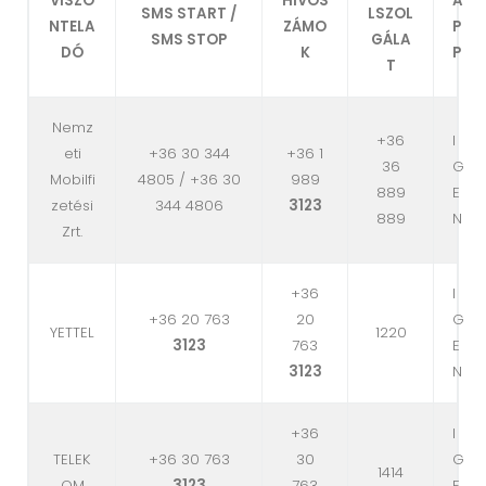
VISZO
HÍVÓS
A
SMS START /
LSZOL
NTELA
ZÁMO
P
SMS STOP
GÁLA
DÓ
K
P
T
Nemz
+36
I
eti
+36 30 344
+36 1
36
G
Mobilfi
4805 / +36 30
989
889
E
zetési
344 4806
3123
889
N
Zrt.
+36
I
+36 20 763
20
G
YETTEL
1220
3123
763
E
3123
N
+36
I
TELEK
+36 30 763
30
G
1414
OM
3123
763
E