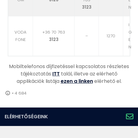
3123
N
I
VODA
+36 70 763
G
–
1270
FONE
3123
E
N
Mobiltelefonos díjfizetéssel kapcsolatos részletes
tájékoztatás
ITT
talál, illetve az elérhető
applikációk listája
ezen a linken
elérhető el.
•
4 684
ELÉRHETŐSÉGEINK