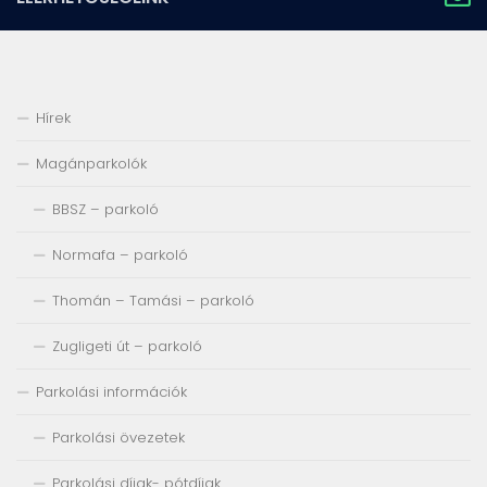
Hírek
Magánparkolók
BBSZ – parkoló
Normafa – parkoló
Thomán – Tamási – parkoló
Zugligeti út – parkoló
Parkolási információk
Parkolási övezetek
Parkolási díjak- pótdíjak