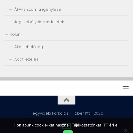
ÁFÁ-s számla igénylése
Jogszabályok, rendeletek
Rólunk
Álláslehetőség
Adatkezelés
Hegyvidéki Parkolás
-
Fáber Kft.
| 2026
Honlapunk cookie-kat használ. Tájékoztatónkat
ITT
éri el.