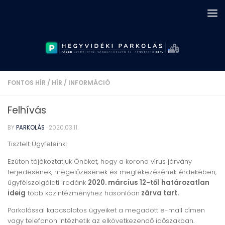
Skip to content
FONTOS HÍR
/
HÍR
/
INFORMÁCIÓ
Felhívás
BY
PARKOLÁS
·
2020.03.11.
Tisztelt Ügyfeleink!
Ezúton tájékoztatjuk Önöket, hogy a korona vírus járvány
terjedésének, megelőzésének és megfékezésének érdekében,
ügyfélszolgálati irodánk
2020. március 12-től
határozatlan
ideig
több közintézményhez hasonlóan
zárva tart.
Parkolással kapcsolatos ügyeiket a megadott e-mail címen
vagy telefonon intézhetik az elkövetkezendő időszakban.