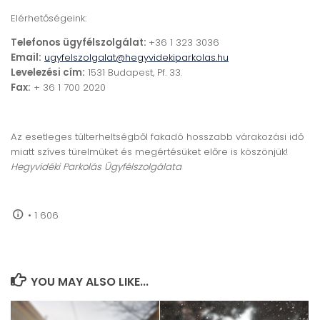
Elérhetőségeink:
Telefonos ügyfélszolgálat:
+36 1 323 3036
Email:
ugyfelszolgalat@hegyvidekiparkolas.hu
Levelezési cím:
1531 Budapest, Pf. 33.
Fax:
+ 36 1 700 2020
Az esetleges túlterheltségből fakadó hosszabb várakozási idő
miatt szíves türelmüket és megértésüket előre is köszönjük!
Hegyvidéki Parkolás Ügyfélszolgálata
•
1 606
YOU MAY ALSO LIKE...