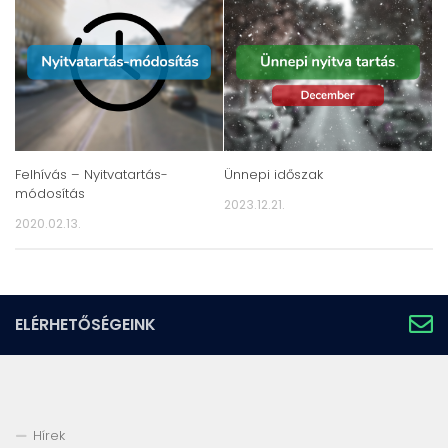
Felhívás – Nyitvatartás-
Ünnepi időszak
módosítás
2023.12.21.
2020.02.13.
ELÉRHETŐSÉGEINK
Hírek