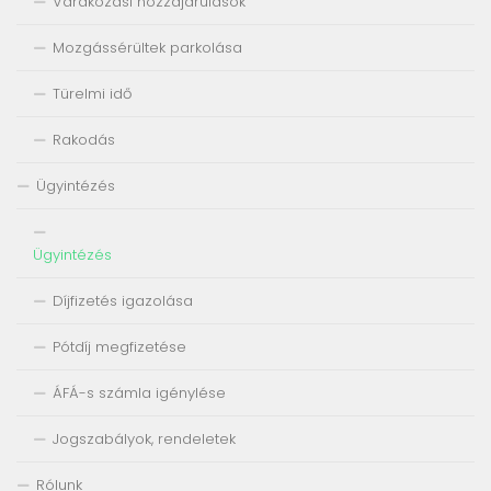
Várakozási hozzájárulások
Mozgássérültek parkolása
Türelmi idő
Rakodás
Ügyintézés
Ügyintézés
Díjfizetés igazolása
Pótdíj megfizetése
ÁFÁ-s számla igénylése
Jogszabályok, rendeletek
Rólunk