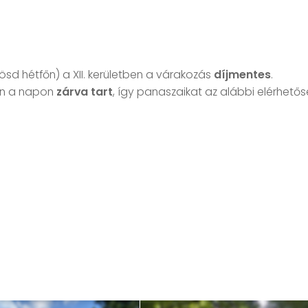
ösd hétfőn) a XII. kerületben a várakozás
díjmentes
.
n a napon
zárva tart
, így panaszaikat az alábbi elérhető