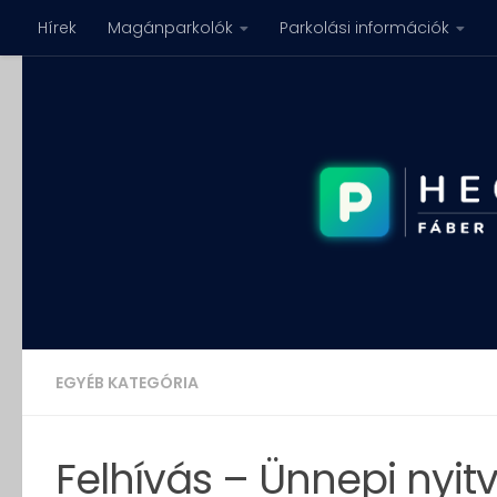
Hírek
Magánparkolók
Parkolási információk
Skip to content
EGYÉB KATEGÓRIA
Felhívás – Ünnepi nyit