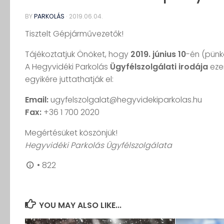
BY
PARKOLÁS
·
2019.06.04.
Tisztelt Gépjárművezetők!
Tájékoztatjuk Önöket, hogy
2019. június 10
-én (pünk
A Hegyvidéki Parkolás
Ügyfélszolgálati irodája
eze
egyikére juttathatják el:
Email:
ugyfelszolgalat@hegyvidekiparkolas.hu
Fax:
+36 1 700 2020
Megértésüket köszönjük!
Hegyvidéki Parkolás Ügyfélszolgálata
•
822
YOU MAY ALSO LIKE...