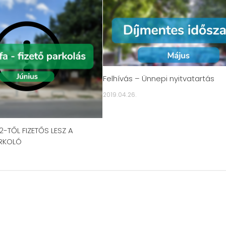
Felhívás – Ünnepi nyitvatartás
2019.04.26.
12-TŐL FIZETŐS LESZ A
RKOLÓ