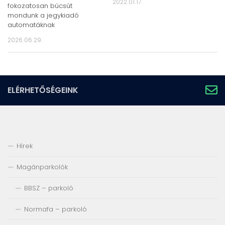
2022.01.17.
fokozatosan búcsút
mondunk a jegykiadó
automatáknak
2026.06.29.
ELÉRHETŐSÉGEINK
Hírek
Magánparkolók
BBSZ – parkoló
Normafa – parkoló