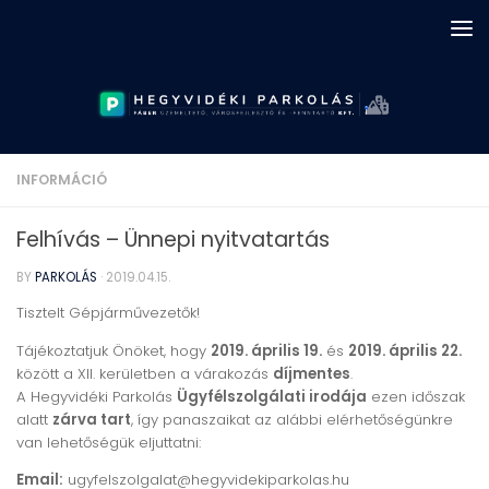
Skip to content
INFORMÁCIÓ
Felhívás – Ünnepi nyitvatartás
BY
PARKOLÁS
·
2019.04.15.
Tisztelt Gépjárművezetők!
Tájékoztatjuk Önöket, hogy
2019. április 19.
és
2019. április 22.
között a XII. kerületben a várakozás
díjmentes
.
A Hegyvidéki Parkolás
Ügyfélszolgálati irodája
ezen időszak
alatt
zárva tart
, így panaszaikat az alábbi elérhetőségünkre
van lehetőségük eljuttatni:
Email:
ugyfelszolgalat@hegyvidekiparkolas.hu