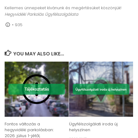
Kellemes ünnepeket kívánunk és megértésüket köszönjük!
Hegyvidéki Parkolás Ügyfélszolgálata
•
935
YOU MAY ALSO LIKE...
Fontos változás a
Ügyfélszolgálati iroda új
hegyvidéki parkolásban:
helyszínen
2026. július 1-jétől,